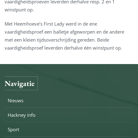
vaardigheidsproeven leverden derhalve resp. 2 en 1
winstpunt op.
Met Heemhoeve’s First Lady werd in de ene
vaardigheidsproef een balletje afgeworpen en de andere
met een kleien tijdsoverschrijding gereden. Beide
vaardigheidsproef leverden derhalve één winstpunt op.
Navigatie
Nieuws
Hackney info
Sport